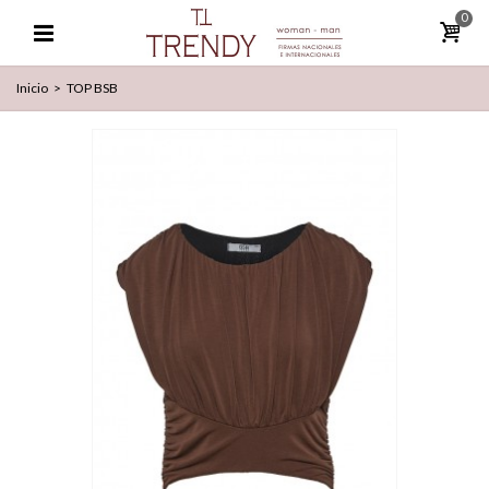
0
Inicio
>
TOP BSB