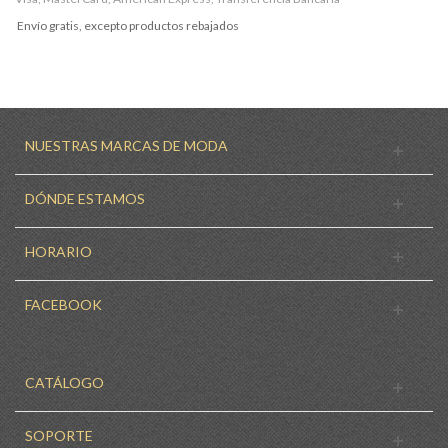
Envío gratis, excepto productos rebajados
NUESTRAS MARCAS DE MODA
DÓNDE ESTAMOS
HORARIO
FACEBOOK
CATÁLOGO
SOPORTE