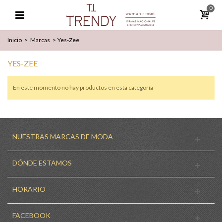
0
Inicio
>
Marcas
>
Yes-Zee
YES-ZEE
En este momento no hay productos en esta categoría
NUESTRAS MARCAS DE MODA
DÓNDE ESTAMOS
HORARIO
FACEBOOK